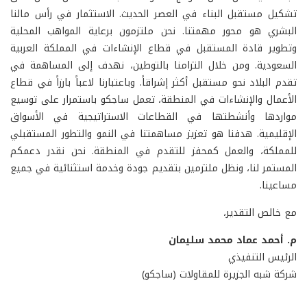
تشكيل مستقبل البناء في العصر الحديث. الاستثمار في رأس مالنا
البشري هو محور مهمتنا. نحن ملتزمون برعاية المواهب المحلية
وتطوير قادة المستقبل في قطاع الإنشاءات في المملكة العربية
السعودية. ومن خلال التزامنا بالتوطين، نهدف إلى المساهمة في
تقدم البلاد نحو مستقبل أكثر إشراقاً. وباعتبارنا لاعباً بارزاً في قطاع
الأعمال والإنشاءات في المنطقة، تعمل ساجكو باستمرار على توسيع
مواردها وأنشطتها في القطاعات الاستراتيجية في الأسواق
الإقليمية. هدفنا هو تعزيز مساهمتنا في النمو والتطور المستقبلي
للمملكة، والعمل كمحفز للتقدم في المنطقة. نحن نقدر دعمكم
المستمر لنا، ونظل ملتزمين بتقديم جودة وخدمة استثنائية في جميع
مساعينا.
مع خالص التقدير،
م. أحمد عماد محمد سليمان
الرئيس التنفيذي
شركة شبه الجزيرة للمقاولات (ساجكو)