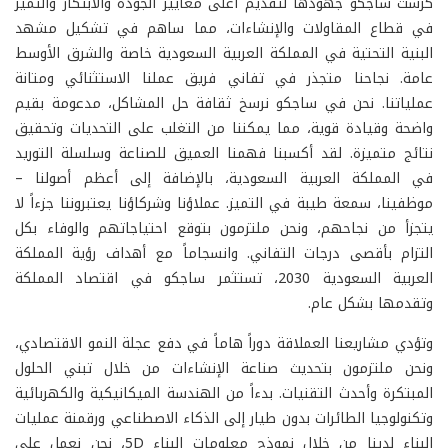
كرست ساجكو جهودها لتقديم أعلى معايير الجودة والابتكار والتميز
في قطاع المقاولات والإنشاءات، مما ساهم في تشكيل مشهد
البنية التحتية في المملكة العربية السعودية خاصة والشرق الأوسط
عامة. نجاحنا متجذر في تفاني فريق عملنا الاستثنائي ومتانة
عملياتنا. نحن في ساجكو نرسخ ثقافة حل المشاكل، مدعومة بقيم
واضحة وقيادة قوية، مما يمكننا من التغلب على التحديات وتحقيق
نتائج متميزة. لقد أكسبنا فهمنا العميق للصناعة وسلسلة التوريد
في المملكة العربية السعودية، بالإضافة إلى أعظم أصولنا –
موظفينا، سمعة طيبة في التميز. عملاؤنا وشركاؤنا يعتبروننا جزءاً لا
يتجزأ من نجاحهم، ونحن ملتزمون بتوقع احتياجاتهم والوفاء بكل
التزام بأقصى درجات التفاني. وانسجاماً مع أهداف رؤية المملكة
العربية السعودية 2030، تستثمر ساجكو في اقتصاد المملكة
وتقدمها بشكل عام.
وتؤدي مشاريعنا العملاقة دوراً هاماً في دفع عجلة النمو الاقتصادي،
ونحن ملتزمون بتحديث صناعة الإنشاءات من خلال تبني الحلول
المبتكرة وأحدث التقنيات. بدءاً من الهندسة الميكانيكية والكهربائية
وتكنولوجيا الطائرات بدون طيار إلى الذكاء الاصطناعي ورقمنة عمليات
البناء لدينا من خلال نموذج معلومات البناء 5D، نحن نعمل على